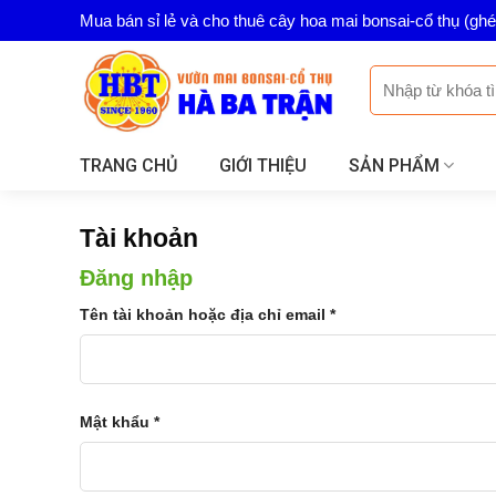
Skip
Mua bán sỉ lẻ và cho thuê cây hoa mai bonsai-cổ thụ (gh
to
content
Tìm
kiếm:
TRANG CHỦ
GIỚI THIỆU
SẢN PHẨM
Tài khoản
Đăng nhập
Tên tài khoản hoặc địa chỉ email
*
Mật khẩu
*