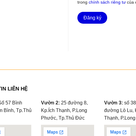
trong
chính sách riêng tư
của c
Đăng ký
IN LIÊN HỆ
ố 57 Bình
Vườn 2:
25 đường 8,
Vườn 3:
số 38
m Bình, Tp.Thủ
Kp.Ích Thạnh, P.Long
đường Lò Lu, 
Phước, Tp.Thủ Đức
Thạnh, P.Lon