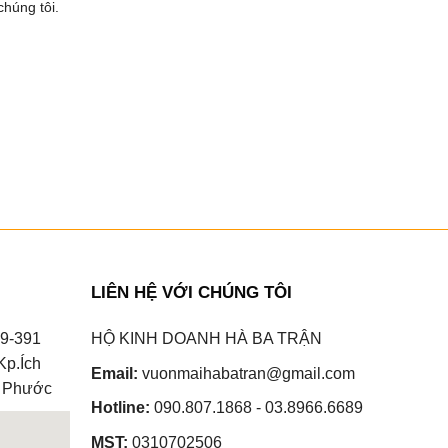
húng tôi.
LIÊN HỆ VỚI CHÚNG TÔI
9-391
HỘ KINH DOANH HÀ BA TRẬN
Kp.Ích
Email:
vuonmaihabatran@gmail.com
g Phước
Hotline:
090.807.1868 - 03.8966.6689
MST:
0310702506