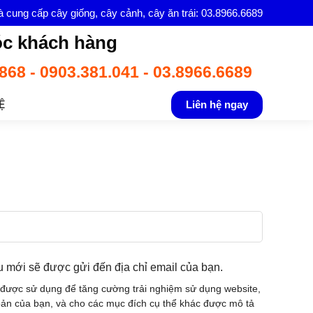
à cung cấp cây giống, cây cảnh, cây ăn trái: 03.8966.6689
c khách hàng
868 - 0903.381.041 - 03.8966.6689
Ệ
Liên hệ ngay
ẩu mới sẽ được gửi đến địa chỉ email của bạn.
 được sử dụng để tăng cường trải nghiệm sử dụng website,
hoản của bạn, và cho các mục đích cụ thể khác được mô tả