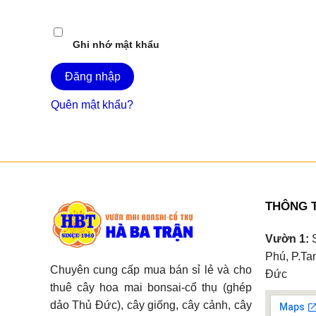
Ghi nhớ mật khẩu
Đăng nhập
Quên mật khẩu?
THÔNG T
Vườn 1:
S
Phú, P.Ta
Chuyên cung cấp mua bán sỉ lẻ và cho
Đức
thuê cây hoa mai bonsai-cổ thụ (ghép
dảo Thủ Đức), cây giống, cây cảnh, cây