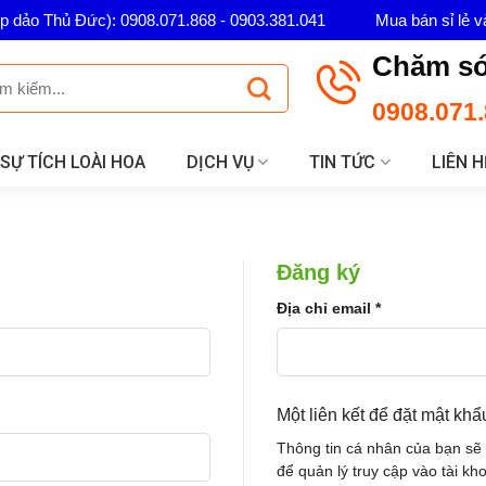
ép dảo Thủ Đức): 0908.071.868 - 0903.381.041
Mua bán sỉ lẻ v
Chăm só
0908.071.
SỰ TÍCH LOÀI HOA
DỊCH VỤ
TIN TỨC
LIÊN H
Đăng ký
Địa chỉ email
*
Một liên kết để đặt mật kh
Thông tin cá nhân của bạn sẽ
để quản lý truy cập vào tài k