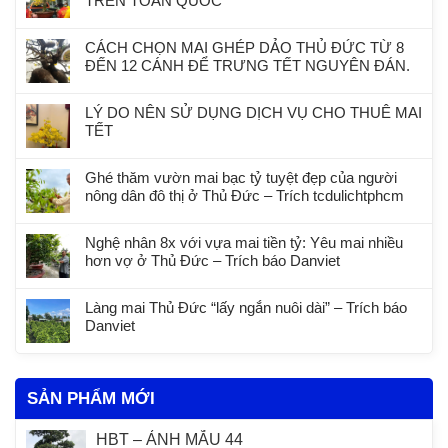
TRÊN TOÀN QUỐC
CÁCH CHỌN MAI GHÉP DẢO THỦ ĐỨC TỪ 8
ĐẾN 12 CÁNH ĐỂ TRƯNG TẾT NGUYÊN ĐÁN.
LÝ DO NÊN SỬ DỤNG DỊCH VỤ CHO THUÊ MAI
TẾT
Ghé thăm vườn mai bạc tỷ tuyệt đẹp của người
nông dân đô thị ở Thủ Đức – Trích tcdulichtphcm
Nghệ nhân 8x với vựa mai tiền tỷ: Yêu mai nhiều
hơn vợ ở Thủ Đức – Trích báo Danviet
Làng mai Thủ Đức “lấy ngắn nuôi dài” – Trích báo
Danviet
SẢN PHẨM MỚI
HBT – ẢNH MẪU 44