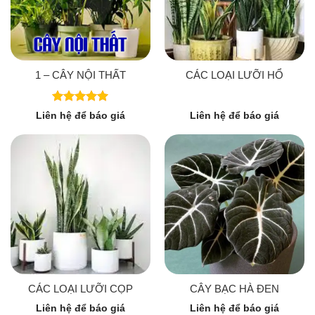
1 – CÂY NỘI THẤT
CÁC LOẠI LƯỠI HỔ
Được xếp
Liên hệ để báo giá
Liên hệ để báo giá
hạng
5.00
5 sao
CÁC LOẠI LƯỠI CỌP
CÂY BẠC HÀ ĐEN
Liên hệ để báo giá
Liên hệ để báo giá