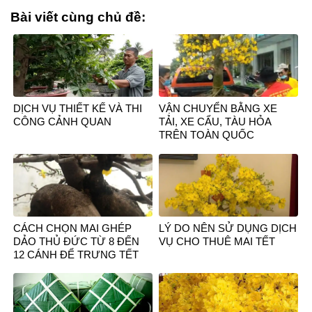
Bài viết cùng chủ đề:
DỊCH VỤ THIẾT KẾ VÀ THI
VẬN CHUYỂN BẰNG XE
CÔNG CẢNH QUAN
TẢI, XE CẨU, TÀU HỎA
TRÊN TOÀN QUỐC
CÁCH CHỌN MAI GHÉP
LÝ DO NÊN SỬ DỤNG DỊCH
DẢO THỦ ĐỨC TỪ 8 ĐẾN
VỤ CHO THUÊ MAI TẾT
12 CÁNH ĐỂ TRƯNG TẾT
NGUYÊN ĐÁN.