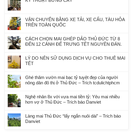
KỸ THUẬT BỨNG CÂY
VẬN CHUYỂN BẰNG XE TẢI, XE CẨU, TÀU HỎA
TRÊN TOÀN QUỐC
CÁCH CHỌN MAI GHÉP DẢO THỦ ĐỨC TỪ 8
ĐẾN 12 CÁNH ĐỂ TRƯNG TẾT NGUYÊN ĐÁN.
LÝ DO NÊN SỬ DỤNG DỊCH VỤ CHO THUÊ MAI
TẾT
Ghé thăm vườn mai bạc tỷ tuyệt đẹp của người
nông dân đô thị ở Thủ Đức – Trích tcdulichtphcm
Nghệ nhân 8x với vựa mai tiền tỷ: Yêu mai nhiều
hơn vợ ở Thủ Đức – Trích báo Danviet
Làng mai Thủ Đức “lấy ngắn nuôi dài” – Trích báo
Danviet