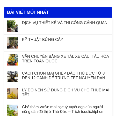
BÀI VIẾT MỚI NHẤT
DỊCH VỤ THIẾT KẾ VÀ THI CÔNG CẢNH QUAN
KỸ THUẬT BỨNG CÂY
VẬN CHUYỂN BẰNG XE TẢI, XE CẨU, TÀU HỎA
TRÊN TOÀN QUỐC
CÁCH CHỌN MAI GHÉP DẢO THỦ ĐỨC TỪ 8
ĐẾN 12 CÁNH ĐỂ TRƯNG TẾT NGUYÊN ĐÁN.
LÝ DO NÊN SỬ DỤNG DỊCH VỤ CHO THUÊ MAI
TẾT
Ghé thăm vườn mai bạc tỷ tuyệt đẹp của người
nông dân đô thị ở Thủ Đức – Trích tcdulichtphcm