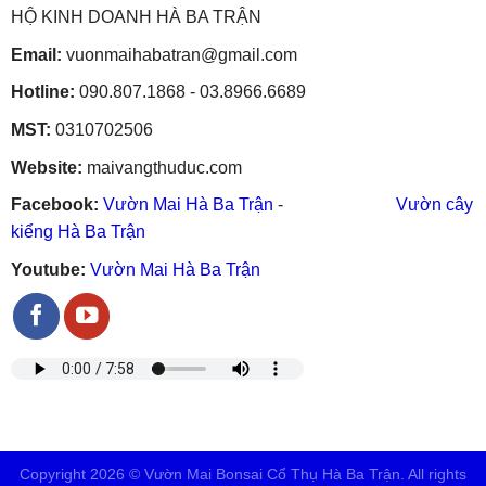
HỘ KINH DOANH HÀ BA TRẬN
Email:
vuonmaihabatran@gmail.com
Hotline:
090.807.1868 - 03.8966.6689
MST:
0310702506
Website:
maivangthuduc.com
Facebook:
Vườn Mai Hà Ba Trận
-
Vườn cây
kiểng Hà Ba Trận
Youtube:
Vườn Mai Hà Ba Trận
Copyright 2026 © Vườn Mai Bonsai Cổ Thụ Hà Ba Trận. All rights