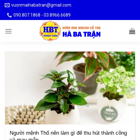
Skip
vuonmaihabatran@gmail.com
to
090.807.1868 - 03.8966.6689
content
Người mệnh Thổ nên làm gì để thu hút thành công
và may mắn