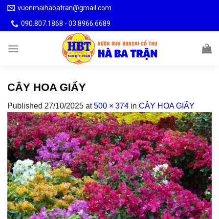
Skip
vuonmaihabatran@gmail.com
to
090.807.1868 - 03.8966.6689
content
CÂY HOA GIẤY
Published
27/10/2025
at
500 × 374
in
CÂY HOA GIẤY