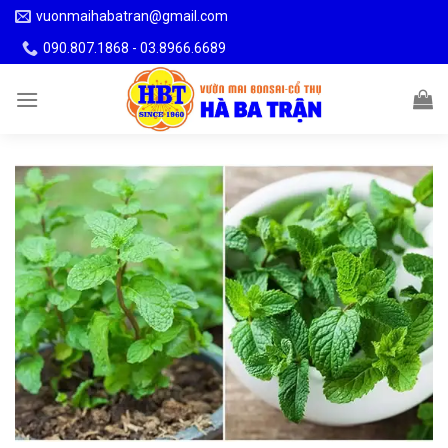
Skip
vuonmaihabatran@gmail.com
to
090.807.1868 - 03.8966.6689
content