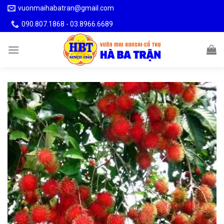
Skip
vuonmaihabatran@gmail.com
to
090.807.1868 - 03.8966.6689
content