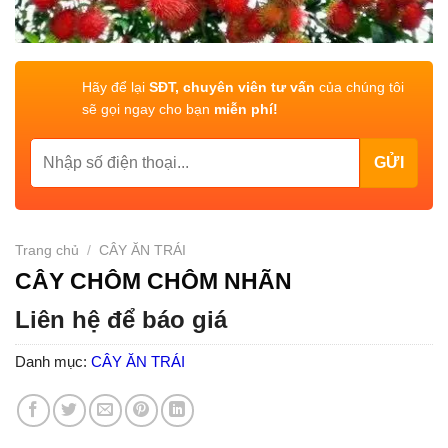
Hãy để lại
SĐT, chuyên viên tư vấn
của chúng tôi
sẽ gọi ngay cho bạn
miễn phí!
Trang chủ
/
CÂY ĂN TRÁI
CÂY CHÔM CHÔM NHÃN
Liên hệ để báo giá
Danh mục:
CÂY ĂN TRÁI