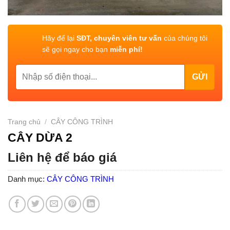
Hãy để lại
SĐT, chuyên viên tư vấn
của chúng tôi
sẽ gọi ngay cho bạn
miễn phí!
Trang chủ
/
CÂY CÔNG TRÌNH
CÂY DỪA 2
Liên hệ để báo giá
Danh mục:
CÂY CÔNG TRÌNH