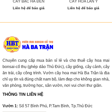
CÂY BẠC HÀ ĐEN
CÂY HOA LAN Ý
Liên hệ để báo giá
Liên hệ để báo giá
Chuyên cung cấp mua bán sỉ lẻ và cho thuê cây hoa mai
bonsai-cổ thụ (ghép dảo Thủ Đức), cây giống, cây cảnh, cây
ăn trái, cây công trình. Vườn cây hoa mai Hà Ba Trận là địa
chỉ uy tín và đúng chất nam bộ, làm đẹp cho không gian nhà,
văn phòng, trường học, sân vườn, nơi vui chơi thư giãn.
THÔNG TIN LIÊN HỆ
Vườn 1:
Số 57 Bình Phú, P.Tam Bình, Tp.Thủ Đức