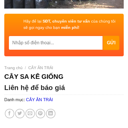
Hãy để lại
SĐT, chuyên viên tư vấn
của chúng tôi
sẽ gọi ngay cho bạn
miễn phí!
Trang chủ
/
CÂY ĂN TRÁI
CÂY SA KÊ GIỐNG
Liên hệ để báo giá
Danh mục:
CÂY ĂN TRÁI