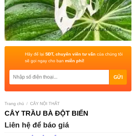
Hãy để lại
SĐT, chuyên viên tư vấn
của chúng tôi
sẽ gọi ngay cho bạn
miễn phí!
Trang chủ
/
CÂY NỘI THẤT
CÂY TRẦU BÀ ĐỘT BIẾN
Liên hệ để báo giá