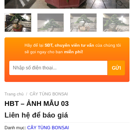
Hãy để lại
SĐT, chuyên viên tư vấn
của chúng tôi
sẽ gọi ngay cho bạn
miễn phí!
Trang chủ
/
CÂY TÙNG BONSAI
HBT – ẢNH MẪU 03
Liên hệ để báo giá
Danh mục:
CÂY TÙNG BONSAI