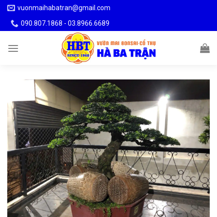
Skip
vuonmaihabatran@gmail.com
to
090.807.1868 - 03.8966.6689
content