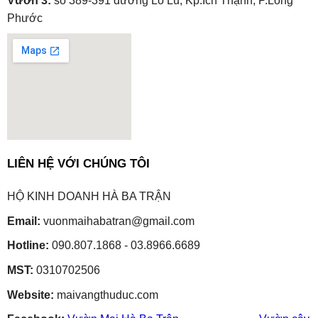
Vườn 3:
số 389-391 đường Lò Lu, Kp.Ích Thạnh, P.Long
Phước
embedgooglemap.net
LIÊN HỆ VỚI CHÚNG TÔI
HỘ KINH DOANH HÀ BA TRẬN
Email:
vuonmaihabatran@gmail.com
Hotline:
090.807.1868 - 03.8966.6689
MST:
0310702506
Website:
maivangthuduc.com