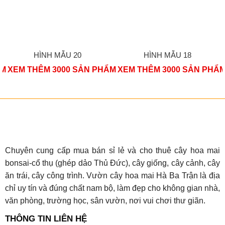
HÌNH MẪU 20
HÌNH MẪU 18
ẨM
XEM THÊM 3000 SẢN PHẨM
XEM THÊM 3000 SẢN PHẨ
Chuyên cung cấp mua bán sỉ lẻ và cho thuê cây hoa mai
bonsai-cổ thụ (ghép dảo Thủ Đức), cây giống, cây cảnh, cây
ăn trái, cây công trình. Vườn cây hoa mai Hà Ba Trận là địa
chỉ uy tín và đúng chất nam bộ, làm đẹp cho không gian nhà,
văn phòng, trường học, sân vườn, nơi vui chơi thư giãn.
THÔNG TIN LIÊN HỆ