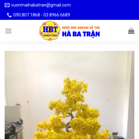
Skip
vuonmaihabatran@gmail.com
to
090.807.1868 - 03.8966.6689
content