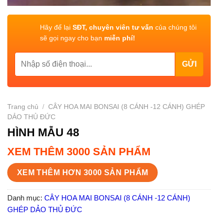
Hãy để lại
SĐT, chuyên viên tư vấn
của chúng tôi
sẽ gọi ngay cho bạn
miễn phí!
Trang chủ
/
CÂY HOA MAI BONSAI (8 CÁNH -12 CÁNH) GHÉP
DẢO THỦ ĐỨC
HÌNH MẪU 48
XEM THÊM 3000 SẢN PHẨM
XEM THÊM HƠN 3000 SẢN PHẨM
Danh mục:
CÂY HOA MAI BONSAI (8 CÁNH -12 CÁNH)
GHÉP DẢO THỦ ĐỨC