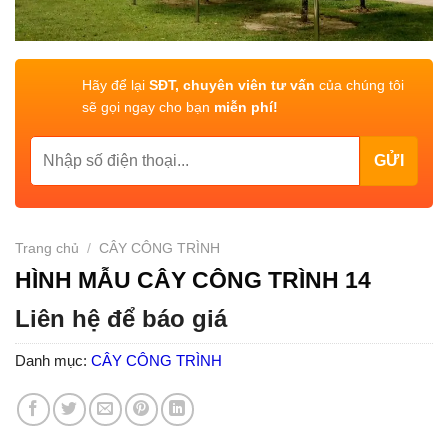
Hãy để lại
SĐT, chuyên viên tư vấn
của chúng tôi
sẽ gọi ngay cho bạn
miễn phí!
Trang chủ
/
CÂY CÔNG TRÌNH
HÌNH MẪU CÂY CÔNG TRÌNH 14
Liên hệ để báo giá
Danh mục:
CÂY CÔNG TRÌNH