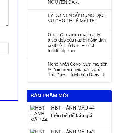
NGUYÊN ĐÁN.
LÝ DO NÊN SỬ DỤNG DỊCH
VỤ CHO THUÊ MAI TẾT
Ghé thăm vườn mai bạc tỷ
tuyệt đẹp của người nông dân
đô thị ở Thủ Đức – Trích
tcdulichtphcm
Nghệ nhân 8x với vựa mai tiền
tỷ: Yêu mai nhiều hơn vợ ở
Thủ Đức – Trích báo Danviet
SẢN PHẨM MỚI
HBT – ẢNH MẪU 44
Liên hệ để báo giá
HBT – ẢNH MẪU 43