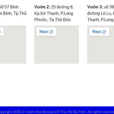
ố 57 Bình
Vườn 2:
25 đường 8,
Vườn 3:
số 38
m Bình, Tp.Thủ
Kp.Ích Thạnh, P.Long
đường Lò Lu, 
Phước, Tp.Thủ Đức
Thạnh, P.Lon
ooglemap.net
embedgooglemap.net
embedgoog
pyright 2026 © Vườn Mai Bonsai Cổ Thụ Hà Ba Trận. All rights reserv