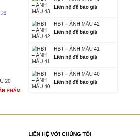
Liên hệ để báo giá
HBT – ẢNH MẪU 42
Liên hệ để báo giá
HBT – ẢNH MẪU 41
Liên hệ để báo giá
HBT – ẢNH MẪU 40
U 20
HBT – HÌNH MẪU 03
HBT – HÌNH M
Liên hệ để báo giá
SẢN PHẨM
XEM THÊM 3000 SẢN PHẨM
XEM THÊM 3000 
LIÊN HỆ VỚI CHÚNG TÔI