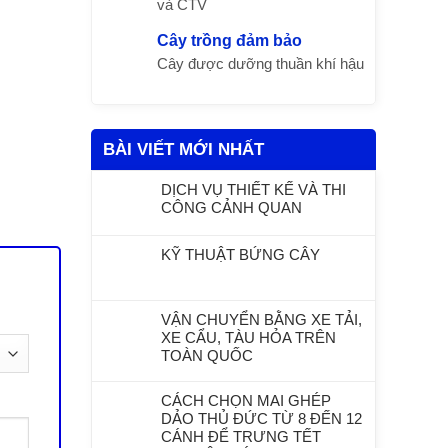
và CTV
Cây trồng đảm bảo
Cây được dưỡng thuần khí hậu
BÀI VIẾT MỚI NHẤT
DỊCH VỤ THIẾT KẾ VÀ THI
CÔNG CẢNH QUAN
KỸ THUẬT BỨNG CÂY
VẬN CHUYỂN BẰNG XE TẢI,
XE CẨU, TÀU HỎA TRÊN
TOÀN QUỐC
CÁCH CHỌN MAI GHÉP
DẢO THỦ ĐỨC TỪ 8 ĐẾN 12
CÁNH ĐỂ TRƯNG TẾT