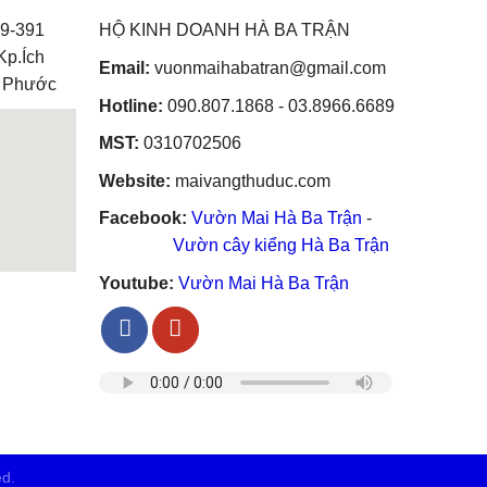
9-391
HỘ KINH DOANH HÀ BA TRẬN
Kp.Ích
Email:
vuonmaihabatran@gmail.com
g Phước
Hotline:
090.807.1868 - 03.8966.6689
MST:
0310702506
Website:
maivangthuduc.com
Facebook:
Vườn Mai Hà Ba Trận
-
Vườn cây kiểng Hà Ba Trận
Youtube:
Vườn Mai Hà Ba Trận
lemap.net
ed.