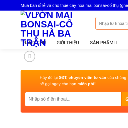
Skip
Mua bán sỉ lẻ và cho thuê cây hoa mai bonsai-cổ thụ (gh
to
content
Tìm
kiếm:
TRANG CHỦ
GIỚI THIỆU
SẢN PHẨM
Hãy để lại
SĐT, chuyên viên tư vấn
của chúng t
sẽ gọi ngay cho bạn
miễn phí!