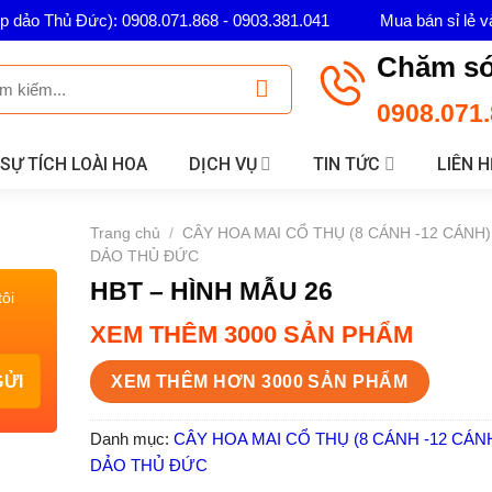
ép dảo Thủ Đức): 0908.071.868 - 0903.381.041
Mua bán sỉ lẻ v
Chăm só
0908.071.
SỰ TÍCH LOÀI HOA
DỊCH VỤ
TIN TỨC
LIÊN H
Trang chủ
/
CÂY HOA MAI CỔ THỤ (8 CÁNH -12 CÁNH
DẢO THỦ ĐỨC
HBT – HÌNH MẪU 26
ôi
XEM THÊM 3000 SẢN PHẨM
XEM THÊM HƠN 3000 SẢN PHẨM
Danh mục:
CÂY HOA MAI CỔ THỤ (8 CÁNH -12 CÁN
DẢO THỦ ĐỨC