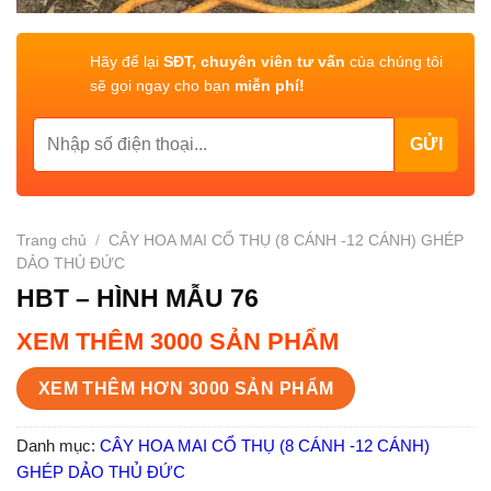
Hãy để lại
SĐT, chuyên viên tư vấn
của chúng tôi
sẽ gọi ngay cho bạn
miễn phí!
Trang chủ
/
CÂY HOA MAI CỔ THỤ (8 CÁNH -12 CÁNH) GHÉP
DẢO THỦ ĐỨC
HBT – HÌNH MẪU 76
XEM THÊM 3000 SẢN PHẨM
XEM THÊM HƠN 3000 SẢN PHẨM
Danh mục:
CÂY HOA MAI CỔ THỤ (8 CÁNH -12 CÁNH)
GHÉP DẢO THỦ ĐỨC