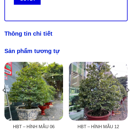
Thông tin chi tiết
Sản phẩm tương tự
HBT – HÌNH MẪU 06
HBT – HÌNH MẪU 12