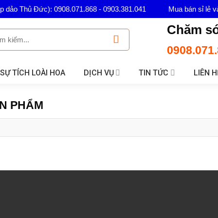
ép dảo Thủ Đức): 0908.071.868 - 0903.381.041
Mua bán sỉ lẻ v
Chăm só
0908.071.
SỰ TÍCH LOÀI HOA
DỊCH VỤ
TIN TỨC
LIÊN H
ẢN PHẨM