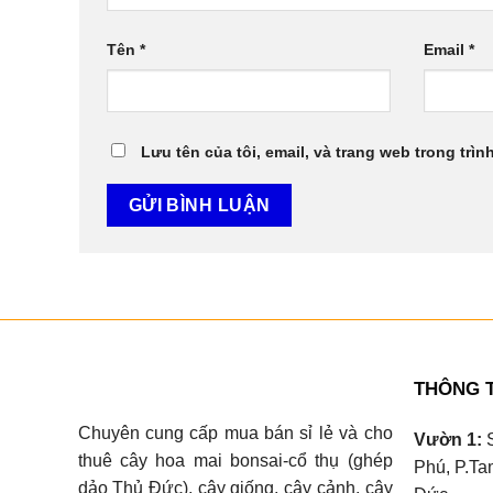
Tên
*
Email
*
Lưu tên của tôi, email, và trang web trong trìn
THÔNG T
Chuyên cung cấp mua bán sỉ lẻ và cho
Vườn 1:
S
thuê cây hoa mai bonsai-cổ thụ (ghép
Phú, P.Ta
dảo Thủ Đức), cây giống, cây cảnh, cây