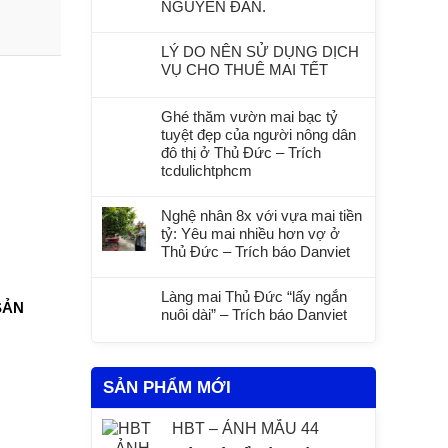
NGUYÊN ĐÁN.
LÝ DO NÊN SỬ DỤNG DỊCH
VỤ CHO THUÊ MAI TẾT
Ghé thăm vườn mai bạc tỷ
tuyệt đẹp của người nông dân
đô thị ở Thủ Đức – Trích
tcdulichtphcm
Nghệ nhân 8x với vựa mai tiền
tỷ: Yêu mai nhiều hơn vợ ở
Thủ Đức – Trích báo Danviet
Làng mai Thủ Đức “lấy ngắn
SẢN
nuôi dài” – Trích báo Danviet
SẢN PHẨM MỚI
HBT – ẢNH MẪU 44