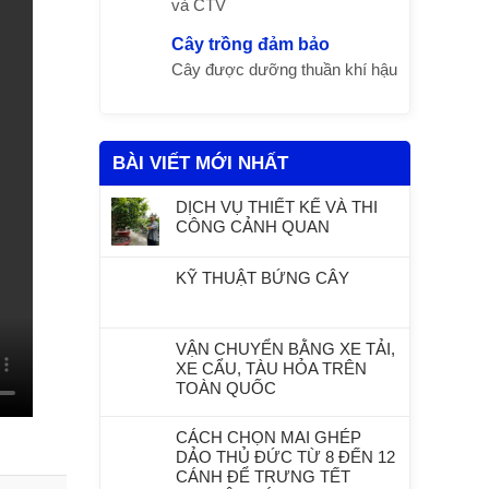
và CTV
Cây trồng đảm bảo
Cây được dưỡng thuần khí hậu
BÀI VIẾT MỚI NHẤT
DỊCH VỤ THIẾT KẾ VÀ THI
CÔNG CẢNH QUAN
KỸ THUẬT BỨNG CÂY
VẬN CHUYỂN BẰNG XE TẢI,
XE CẨU, TÀU HỎA TRÊN
TOÀN QUỐC
CÁCH CHỌN MAI GHÉP
DẢO THỦ ĐỨC TỪ 8 ĐẾN 12
CÁNH ĐỂ TRƯNG TẾT