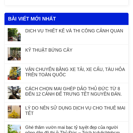
BÀI VIẾT MỚI NHẤT
DỊCH VỤ THIẾT KẾ VÀ THI CÔNG CẢNH QUAN
KỸ THUẬT BỨNG CÂY
VẬN CHUYỂN BẰNG XE TẢI, XE CẨU, TÀU HỎA
TRÊN TOÀN QUỐC
CÁCH CHỌN MAI GHÉP DẢO THỦ ĐỨC TỪ 8
ĐẾN 12 CÁNH ĐỂ TRƯNG TẾT NGUYÊN ĐÁN.
LÝ DO NÊN SỬ DỤNG DỊCH VỤ CHO THUÊ MAI
TẾT
Ghé thăm vườn mai bạc tỷ tuyệt đẹp của người
nông dân đô thị ở Thủ Đức – Trích tcdulichtphcm