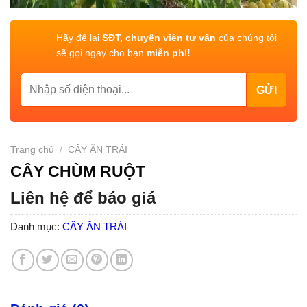
Hãy để lại
SĐT, chuyên viên tư vấn
của chúng tôi
sẽ gọi ngay cho bạn
miễn phí!
Trang chủ
/
CÂY ĂN TRÁI
CÂY CHÙM RUỘT
Liên hệ để báo giá
Danh mục:
CÂY ĂN TRÁI