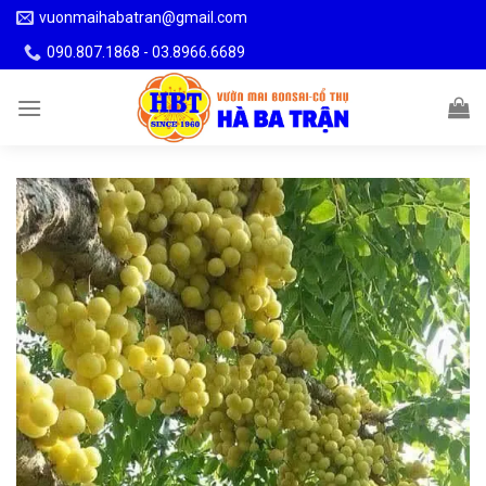
Skip
vuonmaihabatran@gmail.com
to
090.807.1868 - 03.8966.6689
content