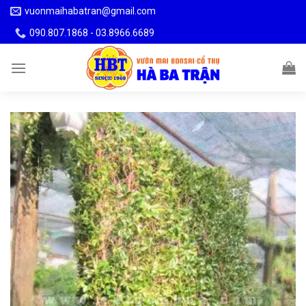
Skip
vuonmaihabatran@gmail.com
to
090.807.1868 - 03.8966.6689
content