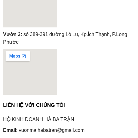
embedgooglemap.net
Vườn 3:
số 389-391 đường Lò Lu, Kp.Ích Thạnh, P.Long
Phước
embedgooglemap.net
LIÊN HỆ VỚI CHÚNG TÔI
HỘ KINH DOANH HÀ BA TRẬN
Email:
vuonmaihabatran@gmail.com