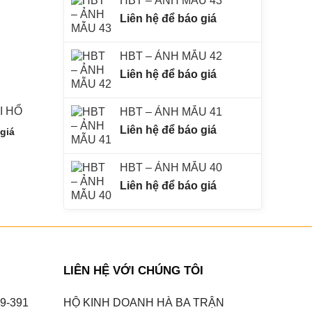
HBT – ẢNH MẪU 43
Liên hệ để báo giá
HBT – ẢNH MẪU 42
Liên hệ để báo giá
I HỔ
CÂY CỌ NHẬT
CÂY CAU C
HBT – ẢNH MẪU 41
Liên hệ để báo giá
 giá
Liên hệ để báo giá
Liên hệ để báo
HBT – ẢNH MẪU 40
Liên hệ để báo giá
LIÊN HỆ VỚI CHÚNG TÔI
9-391
HỘ KINH DOANH HÀ BA TRẬN