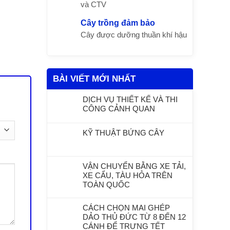
và CTV
Cây trồng đảm bảo
Cây được dưỡng thuần khí hậu
BÀI VIẾT MỚI NHẤT
DỊCH VỤ THIẾT KẾ VÀ THI
CÔNG CẢNH QUAN
KỸ THUẬT BỨNG CÂY
VẬN CHUYỂN BẰNG XE TẢI,
XE CẨU, TÀU HỎA TRÊN
TOÀN QUỐC
CÁCH CHỌN MAI GHÉP
DẢO THỦ ĐỨC TỪ 8 ĐẾN 12
CÁNH ĐỂ TRƯNG TẾT