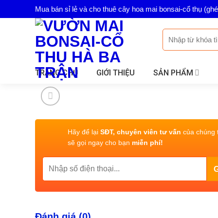
Skip
Mua bán sỉ lẻ và cho thuê cây hoa mai bonsai-cổ thụ (gh
to
content
Tìm
kiếm:
TRANG CHỦ
GIỚI THIỆU
SẢN PHẨM
Hãy để lại
SĐT, chuyên viên tư vấn
của chúng t
sẽ gọi ngay cho bạn
miễn phí!
Đánh giá (0)