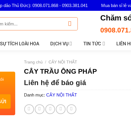
ép dảo Thủ Đức): 0908.071.868 - 0903.381.041
Mua bán sỉ lẻ v
Chăm só
0908.071.
SỰ TÍCH LOÀI HOA
DỊCH VỤ
TIN TỨC
LIÊN H
Trang chủ
/
CÂY NỘI THẤT
CÂY TRẦU ÔNG PHÁP
ôi
Liên hệ để báo giá
Danh mục:
CÂY NỘI THẤT