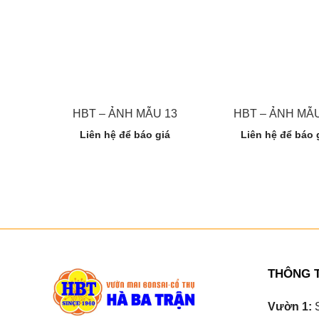
HBT – ẢNH MẪU 13
HBT – ẢNH MẪU
Liên hệ để báo giá
Liên hệ để báo 
THÔNG T
Vườn 1:
S