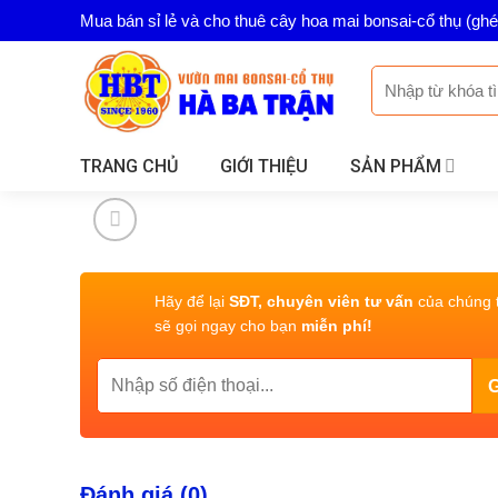
Skip
Mua bán sỉ lẻ và cho thuê cây hoa mai bonsai-cổ thụ (gh
to
content
Tìm
kiếm:
TRANG CHỦ
GIỚI THIỆU
SẢN PHẨM
Hãy để lại
SĐT, chuyên viên tư vấn
của chúng t
sẽ gọi ngay cho bạn
miễn phí!
Đánh giá (0)