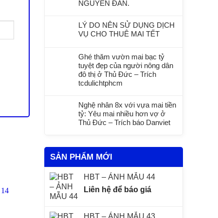
NGUYÊN ĐÁN.
LÝ DO NÊN SỬ DỤNG DỊCH
VỤ CHO THUÊ MAI TẾT
Ghé thăm vườn mai bạc tỷ
tuyệt đẹp của người nông dân
đô thị ở Thủ Đức – Trích
tcdulichtphcm
Nghệ nhân 8x với vựa mai tiền
tỷ: Yêu mai nhiều hơn vợ ở
Thủ Đức – Trích báo Danviet
SẢN PHẨM MỚI
HBT – ẢNH MẪU 44
Liên hệ để báo giá
HBT – ẢNH MẪU 43