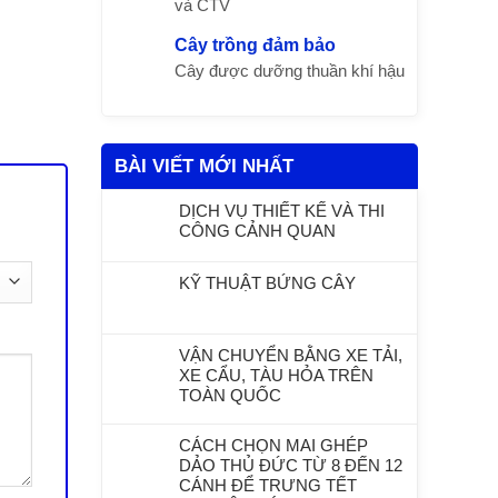
và CTV
Cây trồng đảm bảo
Cây được dưỡng thuần khí hậu
BÀI VIẾT MỚI NHẤT
DỊCH VỤ THIẾT KẾ VÀ THI
CÔNG CẢNH QUAN
KỸ THUẬT BỨNG CÂY
VẬN CHUYỂN BẰNG XE TẢI,
XE CẨU, TÀU HỎA TRÊN
TOÀN QUỐC
CÁCH CHỌN MAI GHÉP
DẢO THỦ ĐỨC TỪ 8 ĐẾN 12
CÁNH ĐỂ TRƯNG TẾT