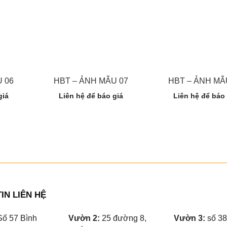
 06
HBT – ẢNH MẪU 07
HBT – ẢNH MẪ
giá
Liên hệ để báo giá
Liên hệ để báo
IN LIÊN HỆ
ố 57 Bình
Vườn 2:
25 đường 8,
Vườn 3:
số 38