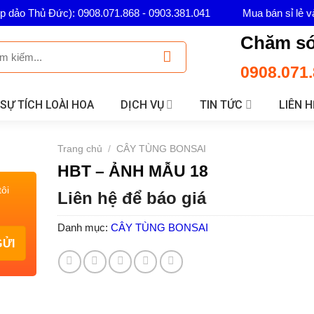
ép dảo Thủ Đức): 0908.071.868 - 0903.381.041
Mua bán sỉ lẻ v
Chăm só
0908.071.
SỰ TÍCH LOÀI HOA
DỊCH VỤ
TIN TỨC
LIÊN H
Trang chủ
/
CÂY TÙNG BONSAI
HBT – ẢNH MẪU 18
ôi
Liên hệ để báo giá
Danh mục:
CÂY TÙNG BONSAI