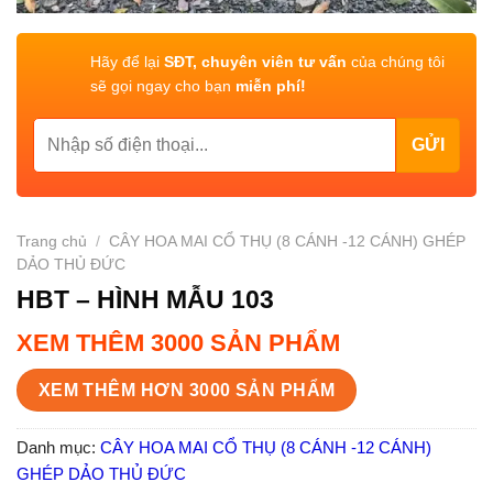
Hãy để lại
SĐT, chuyên viên tư vấn
của chúng tôi
sẽ gọi ngay cho bạn
miễn phí!
Trang chủ
/
CÂY HOA MAI CỔ THỤ (8 CÁNH -12 CÁNH) GHÉP
DẢO THỦ ĐỨC
HBT – HÌNH MẪU 103
XEM THÊM 3000 SẢN PHẨM
XEM THÊM HƠN 3000 SẢN PHẨM
Danh mục:
CÂY HOA MAI CỔ THỤ (8 CÁNH -12 CÁNH)
GHÉP DẢO THỦ ĐỨC