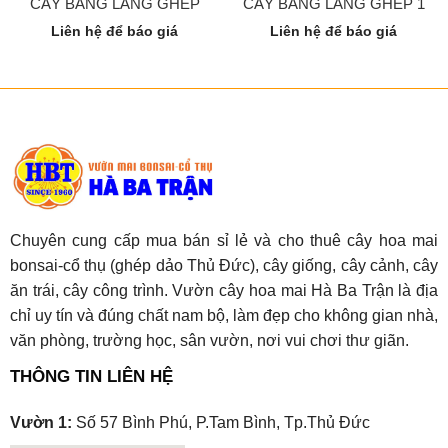
CÂY BẰNG LĂNG GHÉP
CÂY BẰNG LĂNG GHÉP 1
Liên hệ để báo giá
Liên hệ để báo giá
Chuyên cung cấp mua bán sỉ lẻ và cho thuê cây hoa mai
bonsai-cổ thụ (ghép dảo Thủ Đức), cây giống, cây cảnh, cây
ăn trái, cây công trình. Vườn cây hoa mai Hà Ba Trận là địa
chỉ uy tín và đúng chất nam bộ, làm đẹp cho không gian nhà,
văn phòng, trường học, sân vườn, nơi vui chơi thư giãn.
THÔNG TIN LIÊN HỆ
Vườn 1:
Số 57 Bình Phú, P.Tam Bình, Tp.Thủ Đức