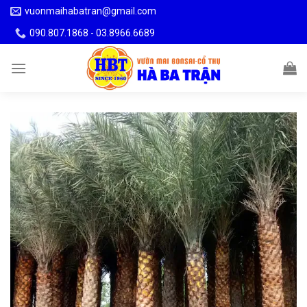
Skip
vuonmaihabatran@gmail.com
to
090.807.1868 - 03.8966.6689
content