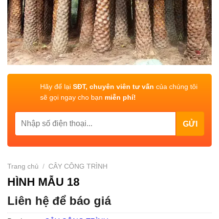
Hãy để lại
SĐT, chuyên viên tư vấn
của chúng tôi
sẽ gọi ngay cho bạn
miễn phí!
Trang chủ
/
CÂY CÔNG TRÌNH
HÌNH MẪU 18
Liên hệ để báo giá