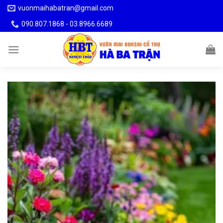
Skip
vuonmaihabatran@gmail.com
to
090.807.1868 - 03.8966.6689
content