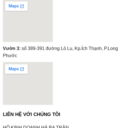
embedgooglemap.net
Vườn 3:
số 389-391 đường Lò Lu, Kp.Ích Thạnh, P.Long
Phước
embedgooglemap.net
LIÊN HỆ VỚI CHÚNG TÔI
HỘ KINH DOANH HÀ BA TRẬN