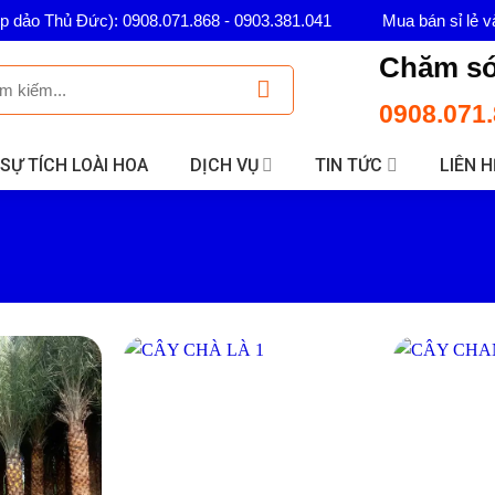
ép dảo Thủ Đức): 0908.071.868 - 0903.381.041
Mua bán sỉ lẻ v
Chăm só
0908.071.
SỰ TÍCH LOÀI HOA
DỊCH VỤ
TIN TỨC
LIÊN H