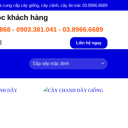
à cung cấp cây giống, cây cảnh, cây ăn trái: 03.8966.6689
c khách hàng
868 - 0903.381.041 - 03.8966.6689
Ệ
Liên hệ ngay