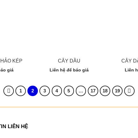
THẢO KÉP
CÂY DẦU
CÂY D
báo giá
Liên hệ để báo giá
Liên h
1
2
3
4
5
…
17
18
19
IN LIÊN HỆ