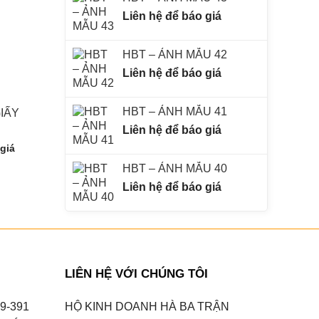
Liên hệ để báo giá
HBT – ẢNH MẪU 42
Liên hệ để báo giá
HBT – ẢNH MẪU 41
IẤY
CÂY CHANH KHÔNG
CÂY CHANH K
HẠT
HẠT GIỐN
Liên hệ để báo giá
 giá
Liên hệ để báo giá
Liên hệ để báo
HBT – ẢNH MẪU 40
Liên hệ để báo giá
LIÊN HỆ VỚI CHÚNG TÔI
9-391
HỘ KINH DOANH HÀ BA TRẬN