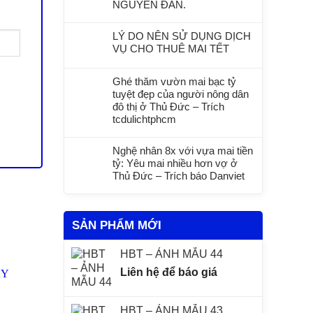
NGUYÊN ĐÁN.
LÝ DO NÊN SỬ DỤNG DỊCH
VỤ CHO THUÊ MAI TẾT
Ghé thăm vườn mai bạc tỷ
tuyệt đẹp của người nông dân
đô thị ở Thủ Đức – Trích
tcdulichtphcm
Nghệ nhân 8x với vựa mai tiền
tỷ: Yêu mai nhiều hơn vợ ở
Thủ Đức – Trích báo Danviet
SẢN PHẨM MỚI
HBT – ẢNH MẪU 44
Liên hệ để báo giá
HBT – ẢNH MẪU 43