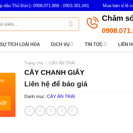
ép dảo Thủ Đức): 0908.071.868 - 0903.381.041
Mua bán sỉ lẻ v
Chăm só
0908.071.
SỰ TÍCH LOÀI HOA
DỊCH VỤ
TIN TỨC
LIÊN H
Trang chủ
/
CÂY ĂN TRÁI
CÂY CHANH GIẤY
ôi
Liên hệ để báo giá
Danh mục:
CÂY ĂN TRÁI