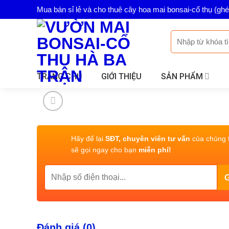
Skip
Mua bán sỉ lẻ và cho thuê cây hoa mai bonsai-cổ thụ (gh
to
content
Tìm
kiếm:
TRANG CHỦ
GIỚI THIỆU
SẢN PHẨM
Hãy để lại
SĐT, chuyên viên tư vấn
của chúng t
sẽ gọi ngay cho bạn
miễn phí!
Đánh giá (0)