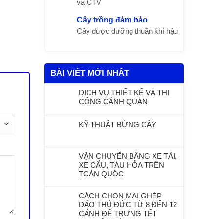
và CTV
Cây trồng đảm bảo
Cây được dưỡng thuần khí hậu
BÀI VIẾT MỚI NHẤT
DỊCH VỤ THIẾT KẾ VÀ THI
CÔNG CẢNH QUAN
KỸ THUẬT BỨNG CÂY
VẬN CHUYỂN BẰNG XE TẢI,
XE CẨU, TÀU HỎA TRÊN
TOÀN QUỐC
CÁCH CHỌN MAI GHÉP
DẢO THỦ ĐỨC TỪ 8 ĐẾN 12
CÁNH ĐỂ TRƯNG TẾT